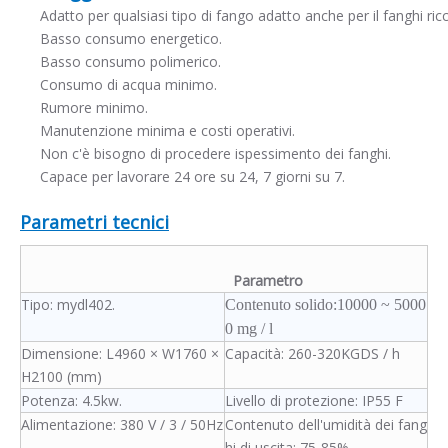
Adatto per qualsiasi tipo di fango adatto anche per il fanghi ricc
Basso consumo energetico.
Basso consumo polimerico.
Consumo di acqua minimo.
Rumore minimo.
Manutenzione minima e costi operativi.
Non c'è bisogno di procedere ispessimento dei fanghi.
Capace per lavorare 24 ore su 24, 7 giorni su 7.
Parametri tecnici
Parametro
Tipo: mydl402.
Contenuto solido:
10000 ~ 5000
0 mg / l
Dimensione: L4960 × W1760 ×
Capacità: 260-320KGDS / h
H2100 (mm)
Potenza: 4.5kw.
Livello di protezione: IP55 F
Alimentazione: 380 V / 3 / 50Hz
Contenuto dell'umidità dei fang
hi di uscita: 75-85%