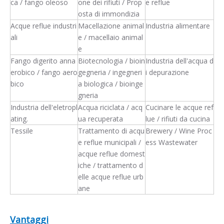
ca / fango oleoso
one dei rifiuti / Prop
e reflue
osta di immondizia
Acque reflue industri
Macellazione animal
Industria alimentare
ali
e / macellaio animal
e
Fango digerito anna
Biotecnologia / bioin
Industria dell'acqua d
erobico / fango aero
gegneria / ingegneri
i depurazione
bico
a biologica / bioinge
gneria
Industria dell'eletropl
Acqua riciclata / acq
Cucinare le acque ref
ating.
ua recuperata
lue / rifiuti da cucina
Tessile
Trattamento di acqu
Brewery / Wine Proc
e reflue municipali /
ess Wastewater
acque reflue domest
iche / trattamento d
elle acque reflue urb
ane
Vantaggi