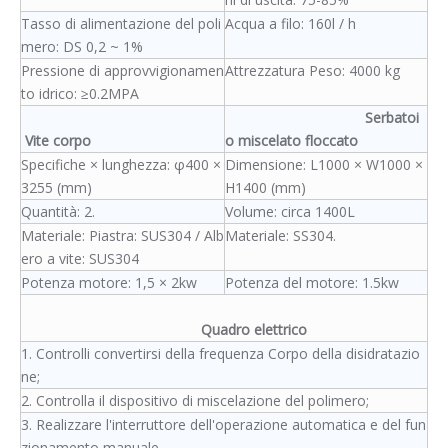
Tasso di alimentazione del poli
Acqua a filo: 160l / h
mero: DS 0,2 ~ 1%
Pressione di approvvigionamen
Attrezzatura Peso: 4000 kg
to idrico: ≥0.2MPA
Serbatoi
Vite corpo
o miscelato floccato
Specifiche × lunghezza: φ400 ×
Dimensione: L1000 × W1000 ×
3255 (mm)
H1400 (mm)
Quantità: 2.
Volume: circa 1400L
Materiale: Piastra: SUS304 / Alb
Materiale: SS304.
ero a vite: SUS304
Potenza motore: 1,5 × 2kw
Potenza del motore: 1.5kw
Quadro elettrico
1. Controlli convertirsi della frequenza Corpo della disidratazio
ne;
2. Controlla il dispositivo di miscelazione del polimero;
3. Realizzare l'interruttore dell'operazione automatica e del fun
zionamento manuale.