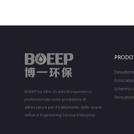
PRODO
Dewaterin
Essiccator
Schermo 
BOEEP ha oltre 20 anni di esperienza
Rimozione 
professionale come produttore di
attrezzature per il trattamento delle acque
reflue e Engineering Service Enterprise.