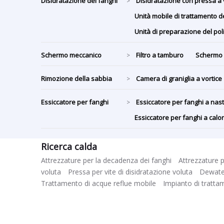
Disidratazione dei fanghi
Disidratazione con pressa a 
>
Unità mobile di trattamento d
Unità di preparazione del po
Schermo meccanico
Filtro a tamburo
Schermo 
>
Rimozione della sabbia
Camera di graniglia a vortice
>
Essiccatore per fanghi
Essiccatore per fanghi a na
>
Essiccatore per fanghi a cal
Ricerca calda
Attrezzature per la decadenza dei fanghi
Attrezzature p
voluta
Pressa per vite di disidratazione voluta
Dewater
Trattamento di acque reflue mobile
Impianto di tratta