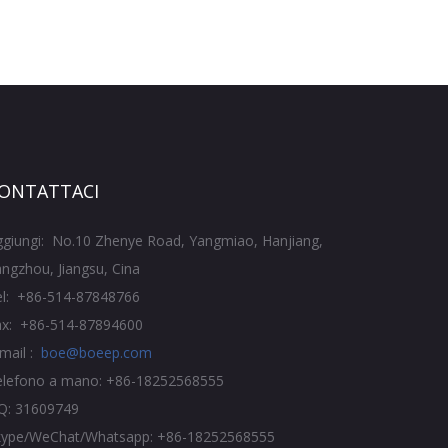
ONTATTACI
ggiungi: No.10 Zhenye Road, Yangmiao, Hanjiang,
ngzhou, Jiangsu, Cina
el: +86-514-87848766
ax: +86-514-87894600
mail :
boe@boeep.com
elefono a mano: +86-18252568555
Q: 31609749
kype/WeChat/Whatsapp: +86-18252568555