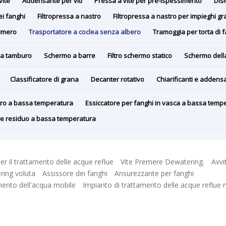
vite
Addensante per viti
Pressa a vite per pre-ispessimento
Disi
ei fanghi
Filtropressa a nastro
Filtropressa a nastro per impieghi gr
limero
Trasportatore a coclea senza albero
Tramoggia per torta di 
a tamburo
Schermo a barre
Filtro schermo statico
Schermo dell
Classificatore di grana
Decanter rotativo
Chiarificanti e addensa
stro a bassa temperatura
Essiccatore per fanghi in vasca a bassa temp
ore residuo a bassa temperatura
er il trattamento delle acque reflue
Vite Premere Dewatering.
Avvi
ing voluta
Assissore dei fanghi
Ansurezzante per fanghi
mento dell'acqua mobile
Impianto di trattamento delle acque reflue 