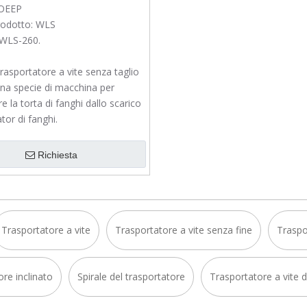
OEEP
odotto:
WLS
WLS-260.
trasportatore a vite senza taglio
a specie di macchina per
e la torta di fanghi dallo scarico
ator di fanghi.
Richiesta
Trasportatore a vite
Trasportatore a vite senza fine
Traspo
re inclinato
Spirale del trasportatore
Trasportatore a vite d