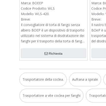
fanghi
Marca:
BOEEP
Marca:
B
Codice Prodotto:
WLS
Codice Pr
Modello:
WLS-420.
Modello:
Breve:
Breve:
Il convogliatore di torta di fango senza
Il nastro 
albero BOEP è un dispositivo di trasporto
BOeP è un
utilizzato nel sistema di disidratazione dei
trasportar
fanghi per il trasporto della torta di fanghi
del disidr
disidratata in un dispositivo di
caricamento.
Richiesta
Trasportatore della coclea.
Aufrana a spirale
Trasportatore a vite coclea per fanghi
Trasportato