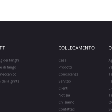
TTI
COLLEGAMENTO
C
g dei fanghi
Casa
A
e di fango
Prodotti
Ya
meccanico
Conoscenza
T
della grinta
Servizio
F
Clienti
E-
Notizia
T
Chi siamo
Q
Contattaci
S