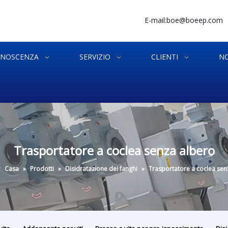
E-mail:
boe@boeep.com
NOSCENZA
SERVIZIO
CLIENTI
NO
Trasportatore a coclea senza albero
:
Casa
»
Prodotti
»
Disidratazione dei fanghi
»
Trasportatore a coclea sen