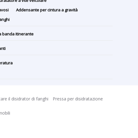
dratatore a vite veicolare
avosi
Addensante per cintura a gravità
fanghi
a banda itinerante
nti
eratura
tare il disidrator di fanghi
Pressa per disidratazione
mobili