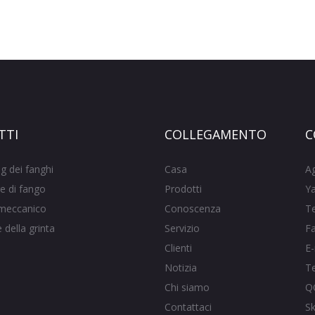
TTI
COLLEGAMENTO
C
g dei fanghi
Casa
A
e di fango
Prodotti
Ya
meccanico
Conoscenza
T
della grinta
Servizio
F
Clienti
E-
Notizia
T
Chi siamo
Q
Contattaci
S