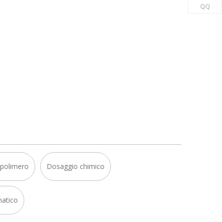
QQ
 polimero
Dosaggio chimico
matico