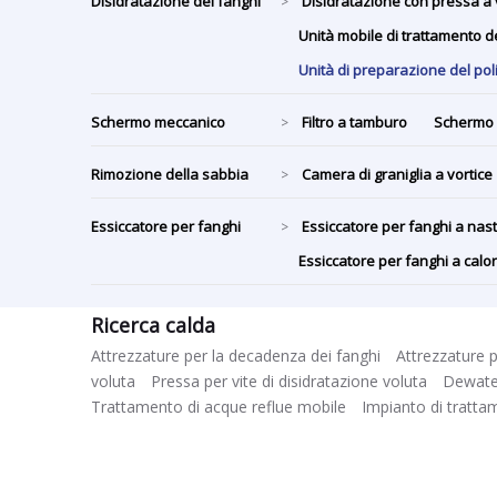
Disidratazione dei fanghi
Disidratazione con pressa a 
>
Unità mobile di trattamento d
Unità di preparazione del po
Schermo meccanico
Filtro a tamburo
Schermo 
>
Rimozione della sabbia
Camera di graniglia a vortice
>
Essiccatore per fanghi
Essiccatore per fanghi a na
>
Essiccatore per fanghi a cal
Ricerca calda
Attrezzature per la decadenza dei fanghi
Attrezzature p
voluta
Pressa per vite di disidratazione voluta
Dewater
Trattamento di acque reflue mobile
Impianto di tratta