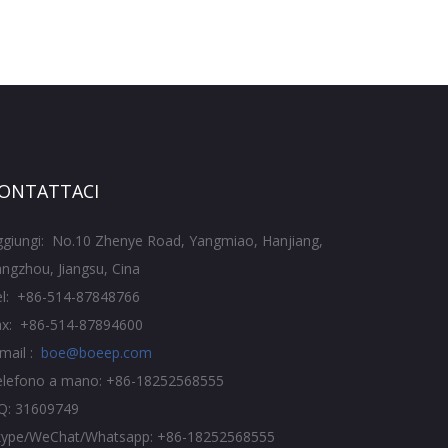
ONTATTACI
ggiungi: No.10 Zhenye Road, Yangmiao, Hanjiang,
ngzhou, Jiangsu, Cina
el: +86-514-87848766
ax: +86-514-87894600
mail :
boe@boeep.com
elefono a mano: +86-18252568555
Q: 31609749
kype/WeChat/Whatsapp: +86-18252568555