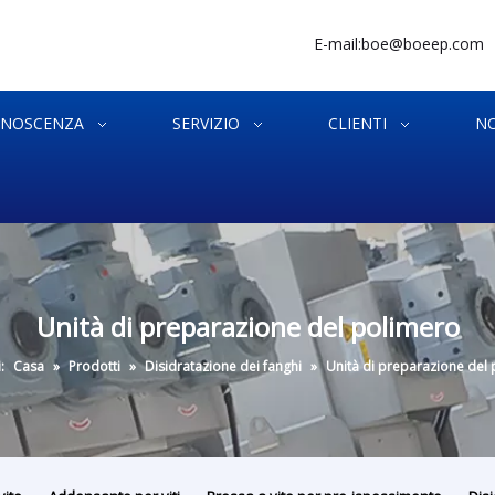
E-mail:
boe@boeep.com
NOSCENZA
SERVIZIO
CLIENTI
NO
Unità di preparazione del polimero
:
Casa
»
Prodotti
»
Disidratazione dei fanghi
»
Unità di preparazione del