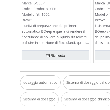
Marca:
BOEEP
Marca:
B
Codice Prodotto:
YTH
Codice Pr
Modello:
Yth1000.
Modello:
Breve:
Breve:
L'unità di preparazione del polimero
Il sistem
automatico BOeep è quella di rendere il
BOeep vie
flocculante di polvere o liquido dissolversi
del polim
o diluire in soluzione di flocculanti, quindi
di disidra
fare il lavoro di dosaggio.
Richiesta
dosaggio automatico
Sistema di dosaggio del clo
Sistema di dosaggio
Sistema di dosaggio chimico