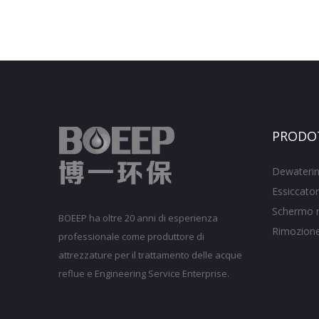
PRODO
Dewaterin
Essiccator
Schermo 
BOEEP ha oltre 20 anni di esperienza
Rimozione 
professionale come produttore di
attrezzature per il trattamento delle acque
reflue e Engineering Service Enterprise.