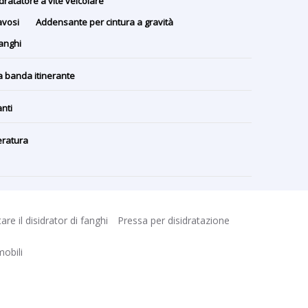
dratatore a vite veicolare
avosi
Addensante per cintura a gravità
fanghi
a banda itinerante
nti
eratura
tare il disidrator di fanghi
Pressa per disidratazione
mobili