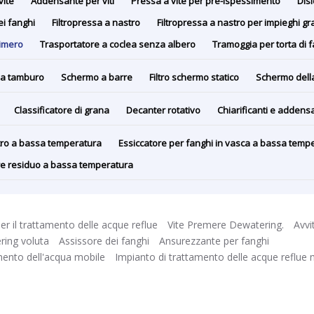
vite
Addensante per viti
Pressa a vite per pre-ispessimento
Disi
ei fanghi
Filtropressa a nastro
Filtropressa a nastro per impieghi gr
limero
Trasportatore a coclea senza albero
Tramoggia per torta di 
a tamburo
Schermo a barre
Filtro schermo statico
Schermo dell
Classificatore di grana
Decanter rotativo
Chiarificanti e addensa
stro a bassa temperatura
Essiccatore per fanghi in vasca a bassa temp
ore residuo a bassa temperatura
er il trattamento delle acque reflue
Vite Premere Dewatering.
Avvi
ing voluta
Assissore dei fanghi
Ansurezzante per fanghi
mento dell'acqua mobile
Impianto di trattamento delle acque reflue 