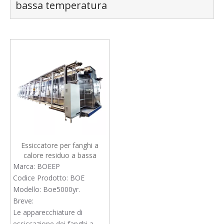
bassa temperatura
Essiccatore per fanghi a
calore residuo a bassa
temperatura
Marca:
BOEEP
Codice Prodotto:
BOE
Modello:
Boe5000yr.
Breve:
Le apparecchiature di
essiccazione dei fanghi a