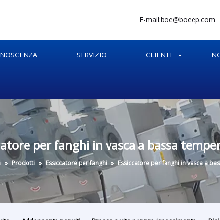
E-mail:
boe@boeep.com
NOSCENZA
SERVIZIO
CLIENTI
NO
catore per fanghi in vasca a bassa tempe
a
»
Prodotti
»
Essiccatore per fanghi
»
Essiccatore per fanghi in vasca a ba