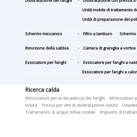
Disidratazione dei fanghi
Disidratazione con pressa a 
>
Unità mobile di trattamento d
Unità di preparazione del po
Schermo meccanico
Filtro a tamburo
Schermo 
>
Rimozione della sabbia
Camera di graniglia a vortice
>
Essiccatore per fanghi
Essiccatore per fanghi a na
>
Essiccatore per fanghi a cal
Ricerca calda
Attrezzature per la decadenza dei fanghi
Attrezzature p
voluta
Pressa per vite di disidratazione voluta
Dewater
Trattamento di acque reflue mobile
Impianto di tratta