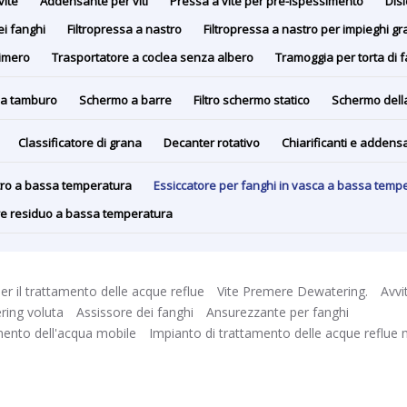
vite
Addensante per viti
Pressa a vite per pre-ispessimento
Disi
ei fanghi
Filtropressa a nastro
Filtropressa a nastro per impieghi gr
limero
Trasportatore a coclea senza albero
Tramoggia per torta di 
a tamburo
Schermo a barre
Filtro schermo statico
Schermo dell
Classificatore di grana
Decanter rotativo
Chiarificanti e addensa
stro a bassa temperatura
Essiccatore per fanghi in vasca a bassa temp
ore residuo a bassa temperatura
er il trattamento delle acque reflue
Vite Premere Dewatering.
Avvi
ing voluta
Assissore dei fanghi
Ansurezzante per fanghi
mento dell'acqua mobile
Impianto di trattamento delle acque reflue 