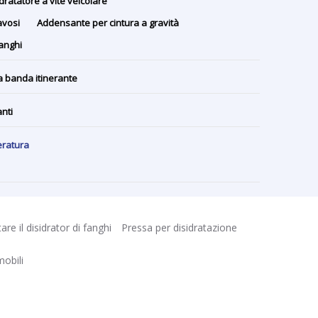
dratatore a vite veicolare
avosi
Addensante per cintura a gravità
fanghi
a banda itinerante
nti
eratura
tare il disidrator di fanghi
Pressa per disidratazione
mobili