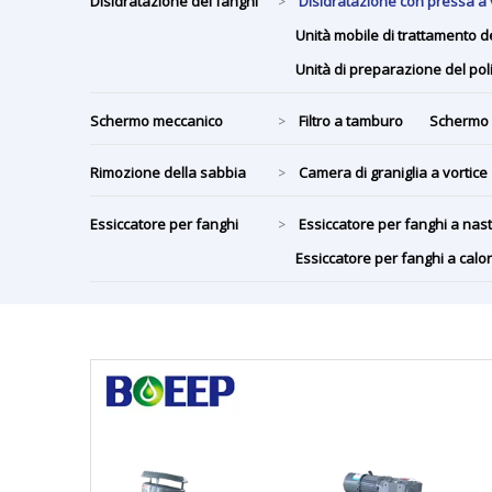
Disidratazione dei fanghi
Disidratazione con pressa a 
>
Unità mobile di trattamento d
Unità di preparazione del po
Schermo meccanico
Filtro a tamburo
Schermo 
>
Rimozione della sabbia
Camera di graniglia a vortice
>
Essiccatore per fanghi
Essiccatore per fanghi a na
>
Essiccatore per fanghi a cal