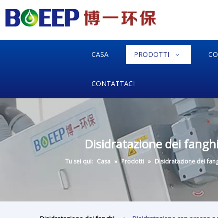
CASA
PRODOTTI
CO
CONTATTACI
Disidratazione dei fanghi
Tu sei qui:
Casa
»
Prodotti
»
Disidratazione dei fan