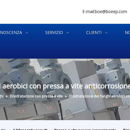
E-mail:
boe@boeep.com
NOSCENZA
SERVIZIO
CLIENTI
NO
 aerobici con pressa a vite anticorrosio
ghi
»
Disidratazione con pressa a vite
»
Disidratazione dei fanghi aerobici c