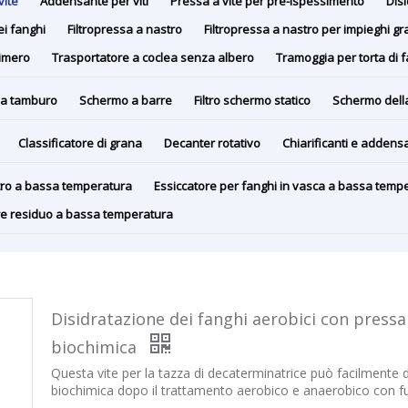
vite
Addensante per viti
Pressa a vite per pre-ispessimento
Disi
ei fanghi
Filtropressa a nastro
Filtropressa a nastro per impieghi gr
limero
Trasportatore a coclea senza albero
Tramoggia per torta di 
a tamburo
Schermo a barre
Filtro schermo statico
Schermo dell
Classificatore di grana
Decanter rotativo
Chiarificanti e addensa
stro a bassa temperatura
Essiccatore per fanghi in vasca a bassa temp
ore residuo a bassa temperatura
Disidratazione dei fanghi aerobici con pressa
biochimica
Questa vite per la tazza di decaterminatrice può facilmente 
biochimica dopo il trattamento aerobico e anaerobico con fu