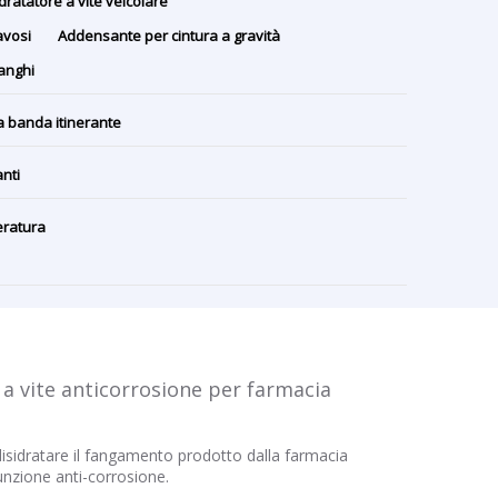
dratatore a vite veicolare
avosi
Addensante per cintura a gravità
fanghi
a banda itinerante
nti
eratura
 a vite anticorrosione per farmacia
disidratare il fangamento prodotto dalla farmacia
nzione anti-corrosione.