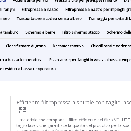
vite
Addensante per viti
Pressa a vite per pre-ispessimento
Disi
ei fanghi
Filtropressa a nastro
Filtropressa a nastro per impieghi gr
limero
Trasportatore a coclea senza albero
Tramoggia per torta di 
a tamburo
Schermo a barre
Filtro schermo statico
Schermo dell
Classificatore di grana
Decanter rotativo
Chiarificanti e addensa
stro a bassa temperatura
Essiccatore per fanghi in vasca a bassa temp
ore residuo a bassa temperatura
Efficiente filtropressa a spirale con taglio la
Il materiale che compone il filtro efficiente del filtro VOLUT
taglio laser, che garantisce la qualità del prodotto per la sua 
di trattamento delle fognature dell'industria alimentare.