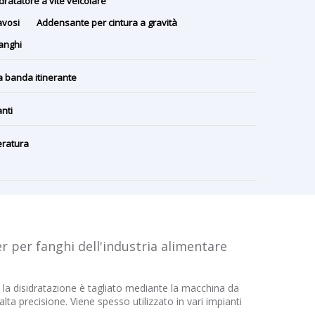
dratatore a vite veicolare
avosi
Addensante per cintura a gravità
fanghi
a banda itinerante
nti
eratura
ser per fanghi dell'industria alimentare
E, la disidratazione è tagliato mediante la macchina da
alta precisione. Viene spesso utilizzato in vari impianti