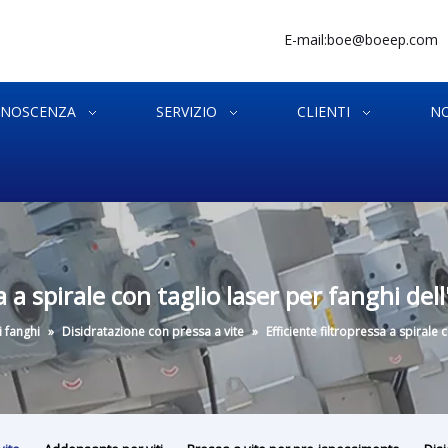
E-mail:
boe@boeep.com
NOSCENZA
SERVIZIO
CLIENTI
NO
sa a spirale con taglio laser per fanghi del
 fanghi
»
Disidratazione con pressa a vite
»
Efficiente filtropressa a spirale 