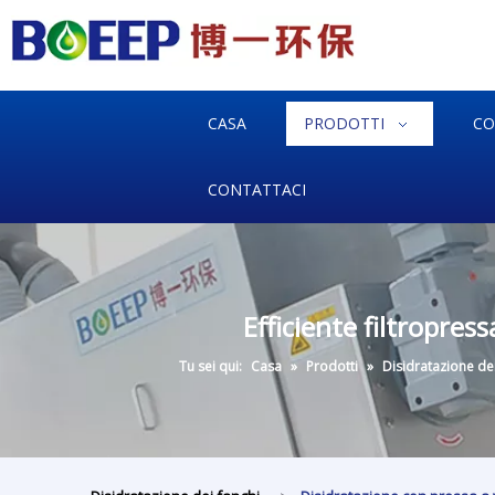
CASA
PRODOTTI
CO
CONTATTACI
Efficiente filtropres
Tu sei qui:
Casa
»
Prodotti
»
Disidratazione dei