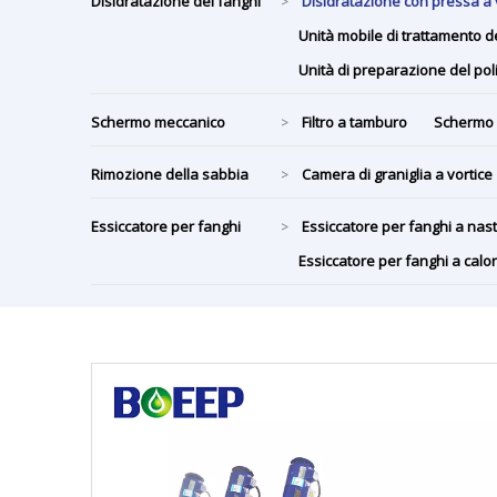
Disidratazione dei fanghi
Disidratazione con pressa a 
>
Unità mobile di trattamento d
Unità di preparazione del po
Schermo meccanico
Filtro a tamburo
Schermo 
>
Rimozione della sabbia
Camera di graniglia a vortice
>
Essiccatore per fanghi
Essiccatore per fanghi a na
>
Essiccatore per fanghi a cal