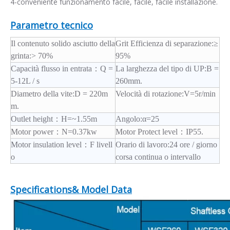
4-conveniente funzionamento facile, facile, facile installazione.
Parametro tecnico
Il contenuto solido asciutto della
Grit Efficienza di separazione:
≥
grinta:
> 70%
95%
Capacità flusso in entrata
：
Q =
La larghezza del tipo di UP:
B =
5-12L / s
260mm.
Diametro della vite:
D = 220m
Velocità di rotazione:
V=5r/min
m.
Outlet height：
H=~1.55m
Angolo:
α=25
Motor power：
N=0.37kw
Motor Protect level：
IP55.
Motor insulation level：
F livell
Orario di lavoro:
24 ore / giorno
o
corsa continua o intervallo
Specifications& Model Data