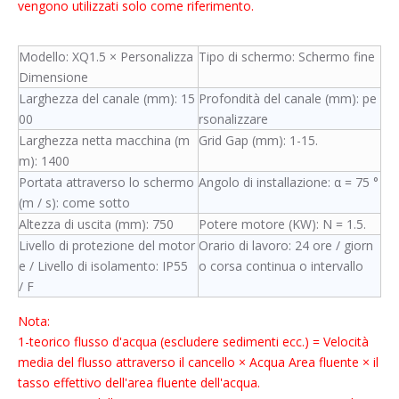
vengono utilizzati solo come riferimento.
Modello: XQ1.5 × Personalizza
Tipo di schermo: Schermo fine
Dimensione
Larghezza del canale (mm): 15
Profondità del canale (mm): pe
00
rsonalizzare
Larghezza netta macchina (m
Grid Gap (mm): 1-15.
m): 1400
Portata attraverso lo schermo
Angolo di installazione: α = 75 °
(m / s): come sotto
Altezza di uscita (mm): 750
Potere motore (KW): N = 1.5.
Livello di protezione del motor
Orario di lavoro: 24 ore / giorn
e / Livello di isolamento: IP55
o corsa continua o intervallo
/ F
Nota:
1-teorico flusso d'acqua (escludere sedimenti ecc.) = Velocità
media del flusso attraverso il cancello × Acqua Area fluente × il
tasso effettivo dell'area fluente dell'acqua.