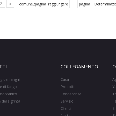
2
»
comune2pagina raggiungere
pagina
Determinazi
TTI
COLLEGAMENTO
C
g dei fanghi
Casa
A
e di fango
Prodotti
Ya
meccanico
Conoscenza
T
della grinta
Servizio
F
Clienti
E-
Notizia
T