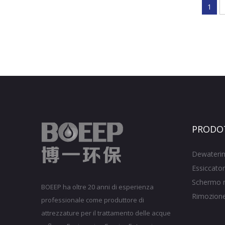
1
PRODO
Dewaterin
Essiccator
Schermo 
BOEEP ha oltre 20 anni di esperienza
Rimozione 
professionale come produttore di
attrezzature per il trattamento delle acque