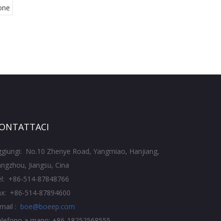
one
ONTATTACI
ggiungi: No.10 Zhenye Road, Yangmiao, Hanjiang,
ngzhou, Jiangsu, Cina
el: +86-514-87848766
ax: +86-514-87894600
mail :
boe@boeep.com
elefono a mano: +86-18252568555