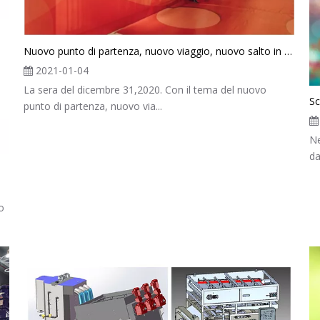
Nuovo punto di partenza, nuovo viaggio, nuovo salto in avanti. Congratulazioni per la società BOE si trasferisce nella nuova fabbrica e 2021 party di Capodanno concluso con successo
2021-01-04
La sera del dicembre 31,2020. Con il tema del nuovo
Sc
punto di partenza, nuovo via...
Ne
da
o