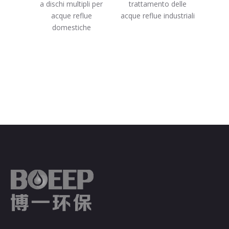
o costo
a dischi multipli per
trattamento delle
efficie
nto dei
acque reflue
acque reflue industriali
nici
domestiche
se