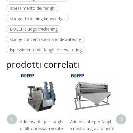
ispessimento dei fanghi
sludge thickening knowledge
BOEEP sludge thickening
sludge concentration and dewatering
Ispessimento dei fanghi e dewatering
prodotti correlati
te
Addensante per fanghi
Addensante per fanghi
Adde
astro a
di filtropressa a volute
a nastro a gravità per il
inc